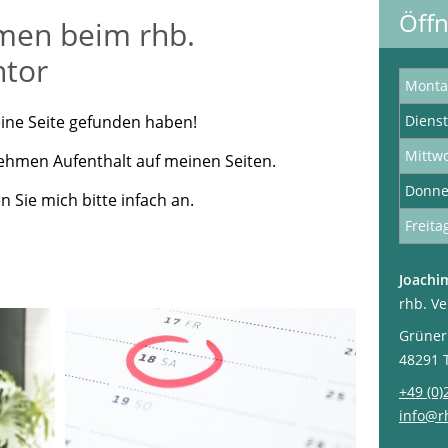
Öffn
men beim rhb.
ntor
Monta
ine Seite gefunden haben!
Diens
Mittw
ehmen Aufenthalt auf meinen Seiten.
Donne
 Sie mich bitte infach an.
Freita
Joachi
rhb. V
Grüner
48291 
+49 (0)
info@r