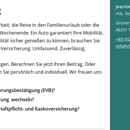
Joachi
g
rhb. V
Grüner
beit, die Reise in den Familienurlaub oder die
48291 
Wochenende: Ein Auto garantiert Ihre Mobilität.
+49 (0)
ität sicher genießen zu können, brauchen Sie
info@r
z-Versicherung: Umfassend. Zuverlässig.
en. Berechnen Sie jetzt Ihren Beitrag. Oder
 Sie persönlich und individuell. Wir freuen uns
herungsbestätigung (EVB)?
erung wechseln?
Haftpflicht- und Kaskoversicherung?