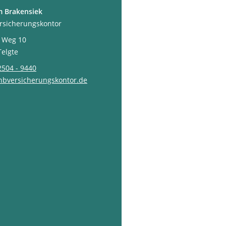
m Brakensiek
ersicherungskontor
 Weg 10
Telgte
2504 - 9440
hbversicherungskontor.de